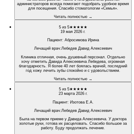
администраторов всегда помогают подобрать удобное время
для посещения. Спасибо стоматологии «Семья».
Читать полностью →
5
из 5
★
★
★
★
★
19 мая 2026 г.
Пациент:
Абросимова Ирина
Лечащий врач
:
Лебедев Давид Алексеевич
Клиника отличная, очень душевный персонал. Отдельно
хочу отметить Давида Алексеевича Лебедева, огромная
благодарность. Я более 40 лет боялась врачей, последний
год хожу лечить зубы спокойно и с удовольствием.
Читать полностью →
5
из 5
★
★
★
★
★
23 марта 2026 г.
Пациент:
Изотова Е.А.
Лечащий врач
:
Лебедев Давид Алексеевич
Была на первом приеме у Давида Алексеевича. У доктора
золотые руки, готова их расцеловать. Спасибо большое за
работу. Буду продолжать лечение.