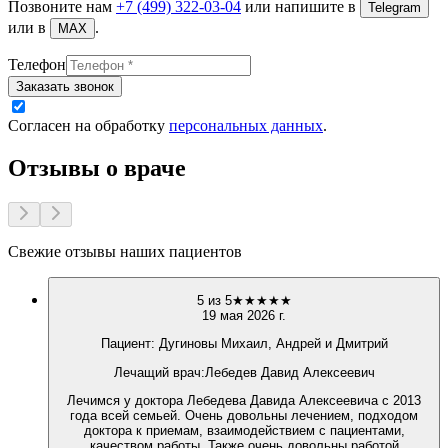
Позвоните нам
+7 (499) 322-03-04
или напишите в
Telegram
или в
.
MAX
Телефон
Заказать звонок
Согласен на обработку
персональных данных
.
Отзывы о враче
Свежие отзывы наших пациентов
5
из 5
★
★
★
★
★
19 мая 2026 г.
Пациент:
Дугиновы Михаил, Андрей и Дмитрий
Лечащий врач
:
Лебедев Давид Алексеевич
Лечимся у доктора Лебедева Давида Алексеевича с 2013
года всей семьей. Очень довольны лечением, подходом
доктора к приемам, взаимодействием с пациентами,
качеством работы. Также очень довольны работой