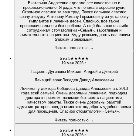
Екатерина Андреевна сделала все качественно и
профессионально. Я рада, что попала в хорошие руки.
Огромное спасибо за ваш труд. Также большое спасибо
врачу-хирургу Антонову Роману Германовичу за установку
имплантов и лечение десен. Спасибо, всё также
профессионально и без проблем. А ещё большое спасибо
сотрудникам стоматологии «Семья», заботливые и
внимательные к пациентам. Буду рекомендовать вас своим
близким и знакомым.
Читать полностью →
5
из 5
★
★
★
★
★
19 мая 2026 г.
Пациент:
Дугиновы Михаил, Андрей и Дмитрий
Лечащий врач
:
Лебедев Давид Алексеевич
Лечимся у доктора Лебедева Давида Алексеевича с 2013
года всей семьей. Очень довольны лечением, подходом
доктора к приемам, взаимодействием с пациентами,
качеством работы. Также очень довольны работой
администраторов всегда помогают подобрать удобное время
для посещения. Спасибо стоматологии «Семья».
Читать полностью →
5
из 5
★
★
★
★
★
19 мая 2026 г.