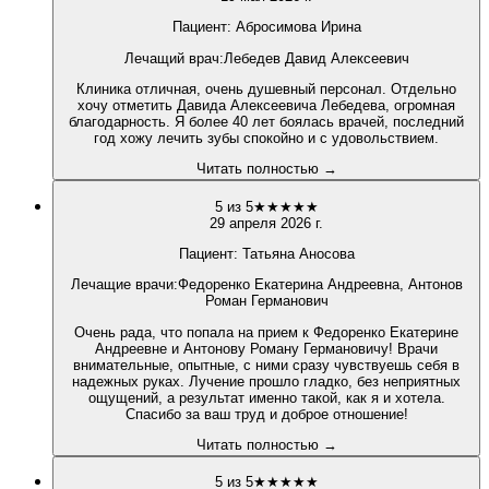
Пациент:
Абросимова Ирина
Лечащий врач
:
Лебедев Давид Алексеевич
Клиника отличная, очень душевный персонал. Отдельно
хочу отметить Давида Алексеевича Лебедева, огромная
благодарность. Я более 40 лет боялась врачей, последний
год хожу лечить зубы спокойно и с удовольствием.
Читать полностью →
5
из 5
★
★
★
★
★
29 апреля 2026 г.
Пациент:
Татьяна Аносова
Лечащие врачи
:
Федоренко Екатерина Андреевна, Антонов
Роман Германович
Очень рада, что попала на прием к Федоренко Екатерине
Андреевне и Антонову Роману Германовичу! Врачи
внимательные, опытные, с ними сразу чувствуешь себя в
надежных руках. Лучение прошло гладко, без неприятных
ощущений, а результат именно такой, как я и хотела.
Спасибо за ваш труд и доброе отношение!
Читать полностью →
5
из 5
★
★
★
★
★